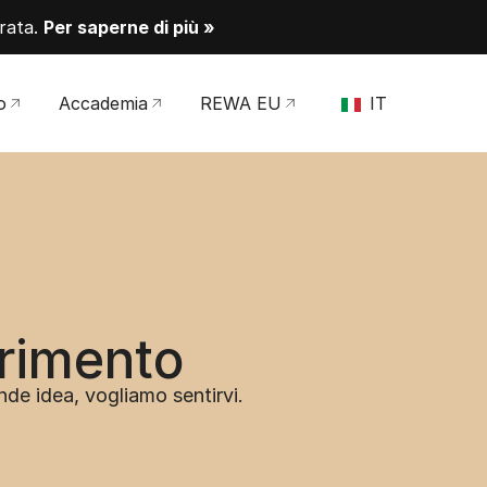
orata.
Per saperne di più »
o
Accademia
REWA EU
IT
rimento
de idea, vogliamo sentirvi.