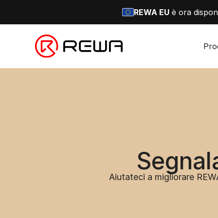
REWA EU
è ora disponi
Pro
Segnal
Aiutateci a migliorare REW