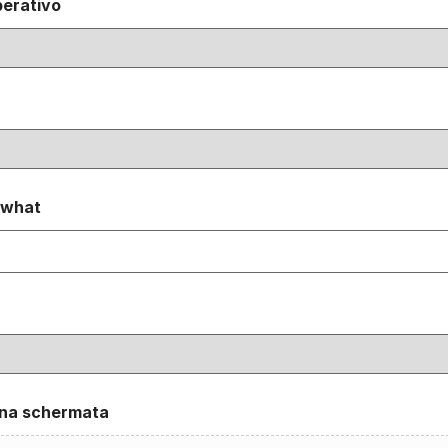
perativo
 what
una schermata