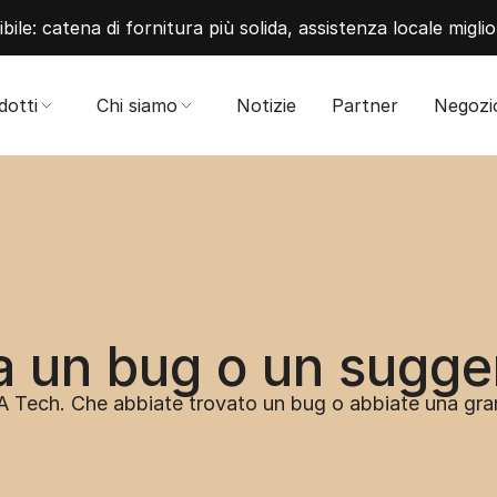
bile: catena di fornitura più solida, assistenza locale migli
dotti
Chi siamo
Notizie
Partner
Negozi
a un bug o un sugge
A Tech. Che abbiate trovato un bug o abbiate una gran